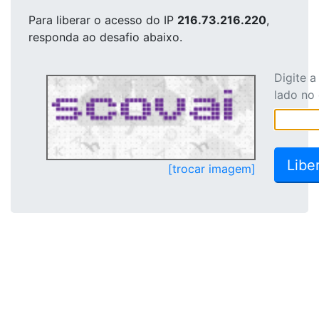
Para liberar o acesso
do IP
216.73.216.220
,
responda ao desafio abaixo.
Digite 
lado no
[trocar imagem]