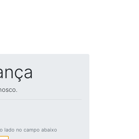
ança
nosco.
ao lado no campo abaixo