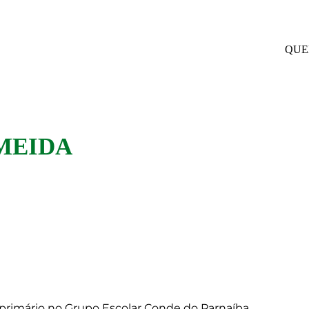
QUE
LMEIDA
 o primário no Grupo Escolar Conde do Parnaíba,