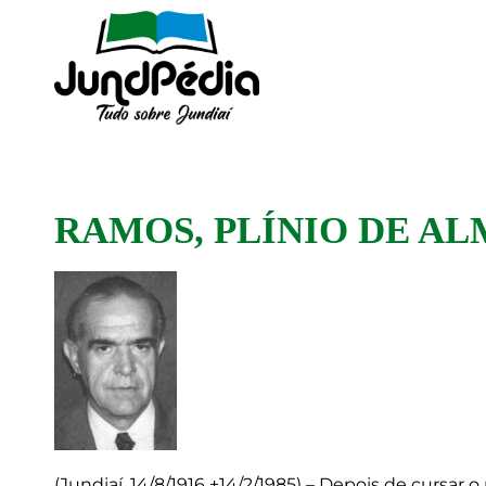
RAMOS, PLÍNIO DE A
(Jundiaí, 14/8/1916 +14/2/1985) – Depois de cursar