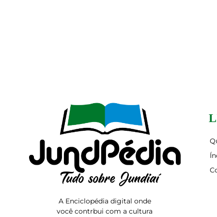
L
Q
Ín
C
A Enciclopédia digital onde
você contrbui com a cultura