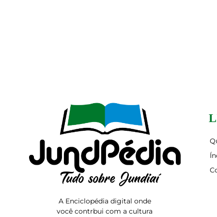
L
Q
Ín
C
A Enciclopédia digital onde
você contrbui com a cultura