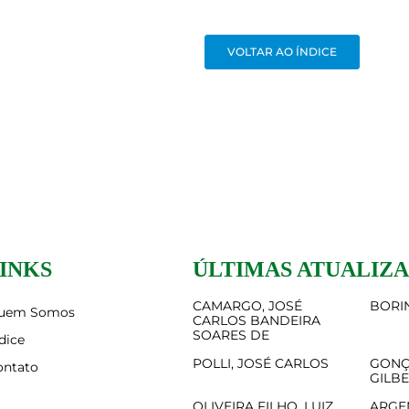
VOLTAR AO ÍNDICE
INKS
ÚLTIMAS ATUALIZ
CAMARGO, JOSÉ
BORIN
uem Somos
CARLOS BANDEIRA
SOARES DE
dice
POLLI, JOSÉ CARLOS
GONÇ
ontato
GILB
OLIVEIRA FILHO, LUIZ
ARGE