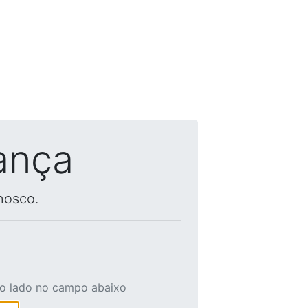
ança
nosco.
ao lado no campo abaixo