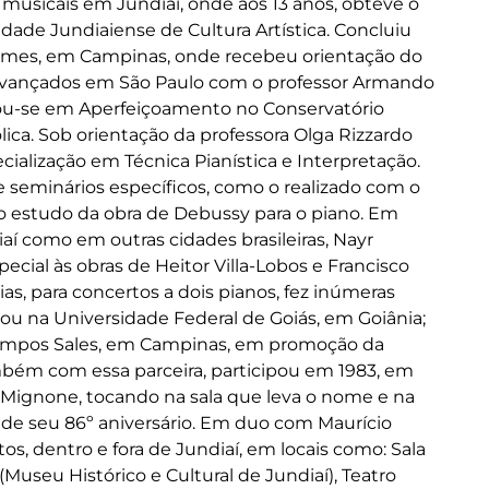
os musicais em Jundiaí, onde aos 13 anos, obteve o
ade Jundiaiense de Cultura Artística. Concluiu
Gomes, em Campinas, onde recebeu orientação do
 avançados em São Paulo com o professor Armando
omou-se em Aperfeiçoamento no Conservatório
lica. Sob orientação da professora Olga Rizzardo
alização em Técnica Pianística e Interpretação.
 e seminários específicos, como o realizado com o
 o estudo da obra de Debussy para o piano. Em
iaí como em outras cidades brasileiras, Nayr
ecial às obras de Heitor Villa-Lobos e Francisco
s, para concertos a dois pianos, fez inúmeras
u na Universidade Federal de Goiás, em Goiânia;
 Campos Sales, em Campinas, em promoção da
mbém com essa parceira, participou em 1983, em
Mignone, tocando na sala que leva o nome e na
de seu 86º aniversário. Em duo com Maurício
, dentro e fora de Jundiaí, em locais como: Sala
 (Museu Histórico e Cultural de Jundiaí), Teatro