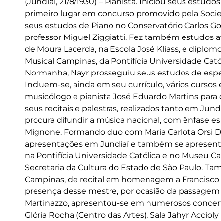
(Jundiaí, 21/8/1930) – Pianista. Iniciou seus estud
primeiro lugar em concurso promovido pela Socied
seus estudos de Piano no Conservatório Carlos 
professor Miguel Ziggiatti. Fez também estudos
de Moura Lacerda, na Escola José Kliass, e dipl
Musical Campinas, da Pontifícia Universidade Cató
Normanha, Nayr prosseguiu seus estudos de especi
Incluem-se, ainda em seu currículo, vários cursos
musicólogo e pianista José Eduardo Martins para
seus recitais e palestras, realizados tanto em Jund
procura difundir a música nacional, com ênfase esp
Mignone. Formando duo com Maria Carlota Orsi Dia
apresentações em Jundiaí e também se apresento
na Pontifícia Universidade Católica e no Museu
Secretaria da Cultura do Estado de São Paulo. Ta
Campinas, de recital em homenagem a Francisco 
presença desse mestre, por ocasião da passagem 
Martinazzo, apresentou-se em numerosos concertos
Glória Rocha (Centro das Artes), Sala Jahyr Accioly