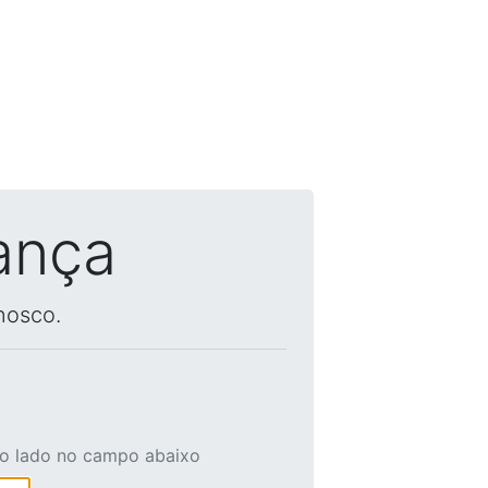
ança
nosco.
ao lado no campo abaixo