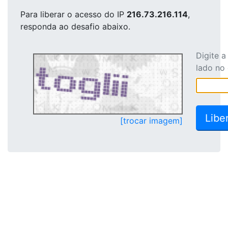
Para liberar o acesso
do IP
216.73.216.114
,
responda ao desafio abaixo.
Digite 
lado no
[trocar imagem]