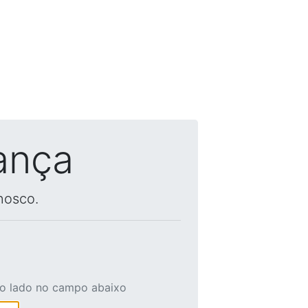
ança
nosco.
ao lado no campo abaixo