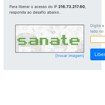
Para liberar o acesso
do IP
216.73.217.60
,
responda ao desafio abaixo.
Digite 
lado no
[trocar imagem]