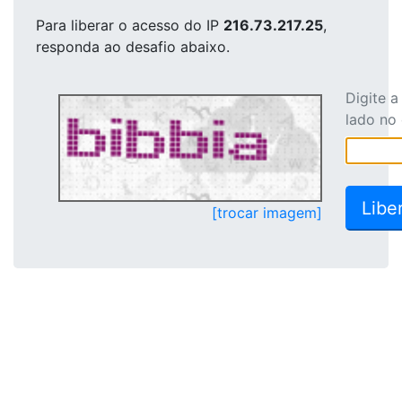
Para liberar o acesso
do IP
216.73.217.25
,
responda ao desafio abaixo.
Digite 
lado no
[trocar imagem]