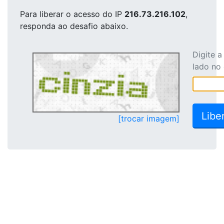
Para liberar o acesso
do IP
216.73.216.102
,
responda ao desafio abaixo.
Digite 
lado no
[trocar imagem]