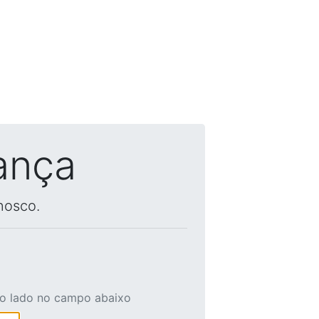
ança
nosco.
ao lado no campo abaixo