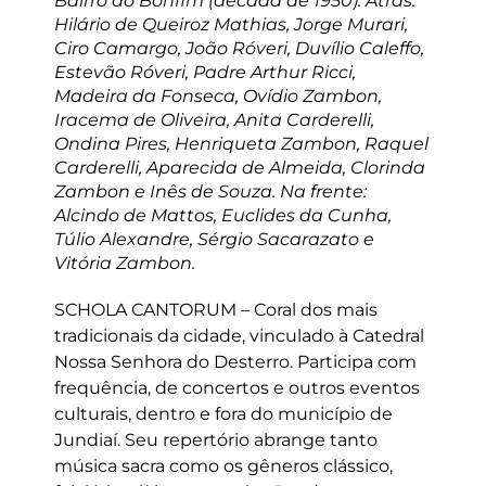
Bairro do Bonfim (década de 1950): Atrás:
Hilário de Queiroz Mathias, Jorge Murari,
Ciro Camargo, João Róveri, Duvílio Caleffo,
Estevão Róveri, Padre Arthur Ricci,
Madeira da Fonseca, Ovídio Zambon,
Iracema de Oliveira, Anita Carderelli,
Ondina Pires, Henriqueta Zambon, Raquel
Carderelli, Aparecida de Almeida, Clorinda
Zambon e Inês de Souza. Na frente:
Alcindo de Mattos, Euclides da Cunha,
Túlio Alexandre, Sérgio Sacarazato e
Vitória Zambon.
SCHOLA CANTORUM – Coral dos mais
tradicionais da cidade, vinculado à Catedral
Nossa Senhora do Desterro. Participa com
frequência, de concertos e outros eventos
culturais, dentro e fora do município de
Jundiaí. Seu repertório abrange tanto
música sacra como os gêneros clássico,