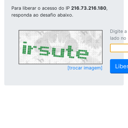
Para liberar o acesso
do IP
216.73.216.180
,
responda ao desafio abaixo.
Digite 
lado no
[trocar imagem]