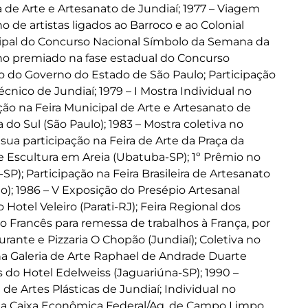
 de Arte e Artesanato de Jundiaí; 1977 – Viagem
 de artistas ligados ao Barroco e ao Colonial
icipal do Concurso Nacional Símbolo da Semana da
alho premiado na fase estadual do Concurso
 do Governo do Estado de São Paulo; Participação
cnico de Jundiaí; 1979 – I Mostra Individual no
ção na Feira Municipal de Arte e Artesanato de
 do Sul (São Paulo); 1983 – Mostra coletiva no
 sua participação na Feira de Arte da Praça da
 Escultura em Areia (Ubatuba-SP); 1º Prêmio no
); Participação na Feira Brasileira de Artesanato
o); 1986 – V Exposição do Presépio Artesanal
Hotel Veleiro (Parati-RJ); Feira Regional dos
do Francês para remessa de trabalhos à França, por
rante e Pizzaria O Chopão (Jundiaí); Coletiva no
l na Galeria de Arte Raphael de Andrade Duarte
 do Hotel Edelweiss (Jaguariúna-SP); 1990 –
Artes Plásticas de Jundiaí; Individual no
l na Caixa Econômica Federal/Ag. de Campo Limpo