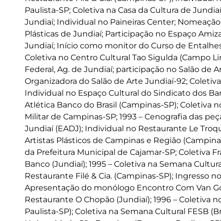
Paulista-SP; Coletiva na Casa da Cultura de Jundia
Jundiaí; Individual no Paineiras Center; Nomeaç
Plásticas de Jundiaí; Participação no Espaço Amiz
Jundiaí; Início como monitor do Curso de Entalhe
Coletiva no Centro Cultural Tao Sigulda (Campo L
Federal, Ag. de Jundiaí; participação no Salão de
Organizadora do Salão de Arte Jundiaí-92; Coletiva
Individual no Espaço Cultural do Sindicato dos B
Atlética Banco do Brasil (Campinas-SP); Coletiva 
Militar de Campinas-SP; 1993 – Cenografia das peça
Jundiaí (EADJ); Individual no Restaurante Le Troq
Artistas Plásticos de Campinas e Região (Campinas
da Prefeitura Municipal de Cajamar-SP; Coletiva F
Banco (Jundiaí); 1995 – Coletiva na Semana Cultura
Restaurante Filé & Cia. (Campinas-SP); Ingresso no
Apresentação do monólogo Encontro Com Van Gog
Restaurante O Chopão (Jundiaí); 1996 – Coletiva no
Paulista-SP); Coletiva na Semana Cultural FESB (Br