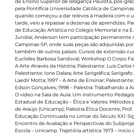
de Ensino Superior de Bragança Paulista, pós-g
pela Pontifícia Universidade Católica de Campinas
quando começou a dar relevos à madeira com o us
tarde, veio a repassar a dezenas de aprendizes. P
de Educação Artística no Colégio Memorial e na E
Jundiaí, Anderson tem participação permanente n
Campinas-SP, onde suas peças são adquiridas por c
também de outros países. Cursos de extensão curr
Euclides Barbosa Sandoval; Workshop O Corpo Fal
A Arte Através da História; Palestrante: Luís Carlo
Palestrante: Ione Dalara; Arte Serigráfica; Serígr
Laedir Motta; 1997 – A Arte de Ensinar; Palestrante:
Edson Gonçalves; 1998 – Palestra: Trabalhando a Au
O vídeo na Sala de Aula: Um instrumento Pedagógi
Estadual de Educação – Ética e Valores: Métodos pa
de Araújo (Unicamp); Palestra Ética Docente; Prof.
Educação Continuada no Limiar do Século XXI: Sig
Encontro de Avaliação e Perspectivas do Subproje
Escola – Unicamp. Trajetória artística: 1973 – Iníc