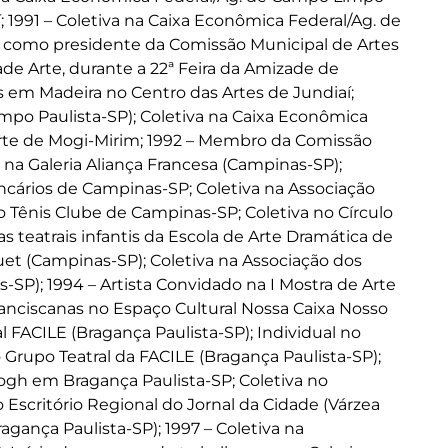
í; 1991 – Coletiva na Caixa Econômica Federal/Ag. de
ão como presidente da Comissão Municipal de Artes
ade Arte, durante a 22ª Feira da Amizade de
s em Madeira no Centro das Artes de Jundiaí;
impo Paulista-SP); Coletiva na Caixa Econômica
 Arte de Mogi-Mirim; 1992 – Membro da Comissão
 na Galeria Aliança Francesa (Campinas-SP);
ancários de Campinas-SP; Coletiva na Associação
no Tênis Clube de Campinas-SP; Coletiva no Círculo
s teatrais infantis da Escola de Arte Dramática de
uet (Campinas-SP); Coletiva na Associação dos
-SP); 1994 – Artista Convidado na I Mostra de Arte
ranciscanas no Espaço Cultural Nossa Caixa Nosso
l FACILE (Bragança Paulista-SP); Individual no
 Grupo Teatral da FACILE (Bragança Paulista-SP);
h em Bragança Paulista-SP; Coletiva no
 Escritório Regional do Jornal da Cidade (Várzea
agança Paulista-SP); 1997 – Coletiva na