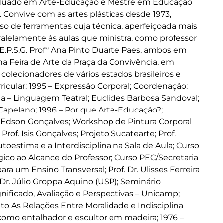
raduado em Arte-Educação e Mestre em Educação
. Convive com as artes plásticas desde 1973,
o de ferramentas cuja técnica, aperfeiçoada mais
aralelamente às aulas que ministra, como professor
.E.P.S.G. Profª Ana Pinto Duarte Paes, ambos em
a Feira de Arte da Praça da Convivência, em
olecionadores de vários estados brasileiros e
icular: 1995 – Expressão Corporal; Coordenação:
a – Linguagem Teatral; Euclides Barbosa Sandoval;
s Capelano; 1996 – Por que Arte-Educação?;
afo: Edson Gonçalves; Workshop de Pintura Corporal
 Prof. Isis Gonçalves; Projeto Sucatearte; Prof.
toestima e a Interdisciplina na Sala de Aula; Curso
co ao Alcance do Professor; Curso PEC/Secretaria
ra um Ensino Transversal; Prof. Dr. Ulisses Ferreira
 Dr. Júlio Groppa Aquino (USP); Seminário
nificado, Avaliação e Perspectivas – Unicamp;
to As Relações Entre Moralidade e Indisciplina
io como entalhador e escultor em madeira; 1976 –