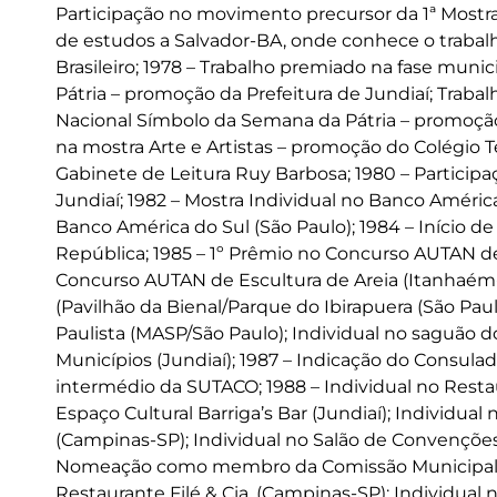
Participação no movimento precursor da 1ª Mostra
de estudos a Salvador-BA, onde conhece o trabalho
Brasileiro; 1978 – Trabalho premiado na fase mun
Pátria – promoção da Prefeitura de Jundiaí; Trab
Nacional Símbolo da Semana da Pátria – promoção
na mostra Arte e Artistas – promoção do Colégio Té
Gabinete de Leitura Ruy Barbosa; 1980 – Participa
Jundiaí; 1982 – Mostra Individual no Banco América
Banco América do Sul (São Paulo); 1984 – Início de
República; 1985 – 1º Prêmio no Concurso AUTAN de
Concurso AUTAN de Escultura de Areia (Itanhaém-SP
(Pavilhão da Bienal/Parque do Ibirapuera (São Paul
Paulista (MASP/São Paulo); Individual no saguão do 
Municípios (Jundiaí); 1987 – Indicação do Consula
intermédio da SUTACO; 1988 – Individual no Restau
Espaço Cultural Barriga’s Bar (Jundiaí); Individua
(Campinas-SP); Individual no Salão de Convenções
Nomeação como membro da Comissão Municipal de 
Restaurante Filé & Cia. (Campinas-SP); Individua