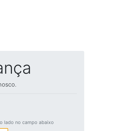
ança
nosco.
ao lado no campo abaixo