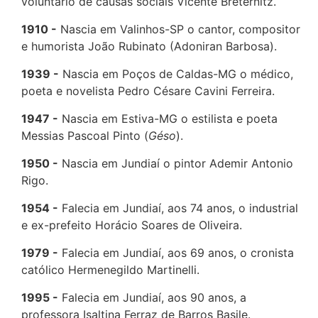
voluntário de causas sociais Vicente Breternitz.
1910
Nascia em Valinhos-SP o cantor, compositor
e humorista João Rubinato (Adoniran Barbosa).
1939
Nascia em Poços de Caldas-MG o médico,
poeta e novelista Pedro Césare Cavini Ferreira.
1947
Nascia em Estiva-MG o estilista e poeta
Messias Pascoal Pinto (
Géso
).
1950
Nascia em Jundiaí o pintor Ademir Antonio
Rigo.
1954
Falecia em Jundiaí, aos 74 anos, o industrial
e ex-prefeito Horácio Soares de Oliveira.
1979
Falecia em Jundiaí, aos 69 anos, o cronista
católico Hermenegildo Martinelli.
1995
Falecia em Jundiaí, aos 90 anos, a
professora Isaltina Ferraz de Barros Basile.