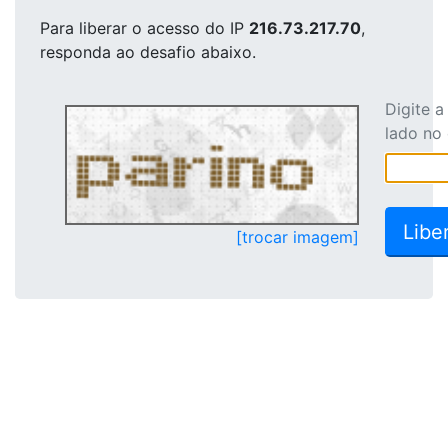
Para liberar o acesso
do IP
216.73.217.70
,
responda ao desafio abaixo.
Digite 
lado no
[trocar imagem]