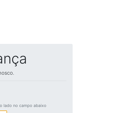
ança
nosco.
ao lado no campo abaixo