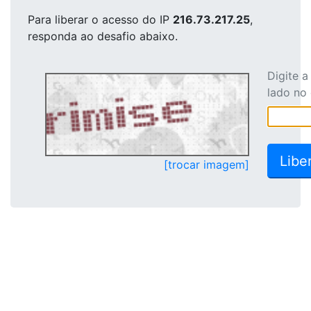
Para liberar o acesso
do IP
216.73.217.25
,
responda ao desafio abaixo.
Digite 
lado no
[trocar imagem]