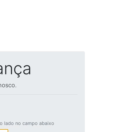
ança
nosco.
ao lado no campo abaixo