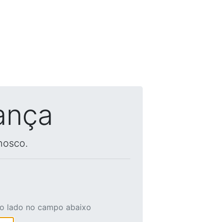
ança
nosco.
ao lado no campo abaixo