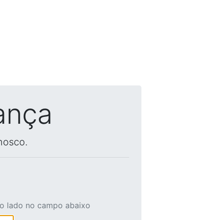
ança
nosco.
ao lado no campo abaixo