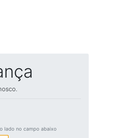
ança
nosco.
ao lado no campo abaixo