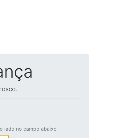
ança
nosco.
ao lado no campo abaixo