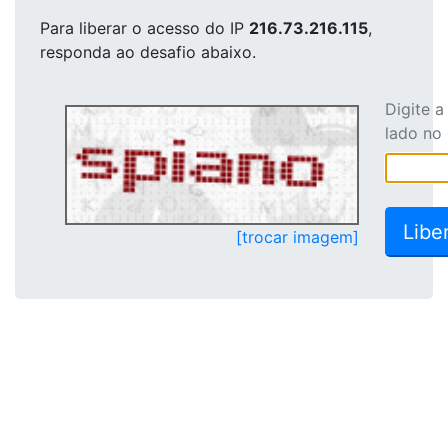
Para liberar o acesso
do IP
216.73.216.115
,
responda ao desafio abaixo.
Digite 
lado no
[trocar imagem]