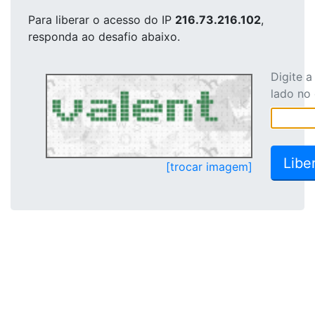
Para liberar o acesso
do IP
216.73.216.102
,
responda ao desafio abaixo.
Digite 
lado no
[trocar imagem]