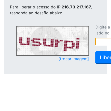
Para liberar o acesso
do IP
216.73.217.167
,
responda ao desafio abaixo.
Digite 
lado no
[trocar imagem]