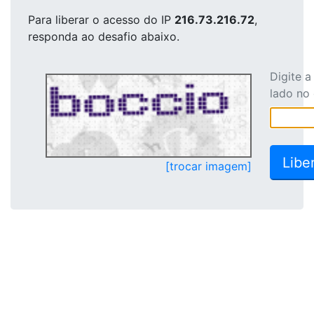
Para liberar o acesso
do IP
216.73.216.72
,
responda ao desafio abaixo.
Digite 
lado no
[trocar imagem]