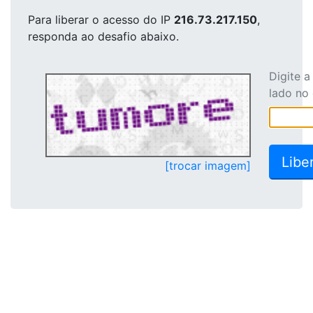
Para liberar o acesso
do IP
216.73.217.150
,
responda ao desafio abaixo.
Digite 
lado no
[trocar imagem]