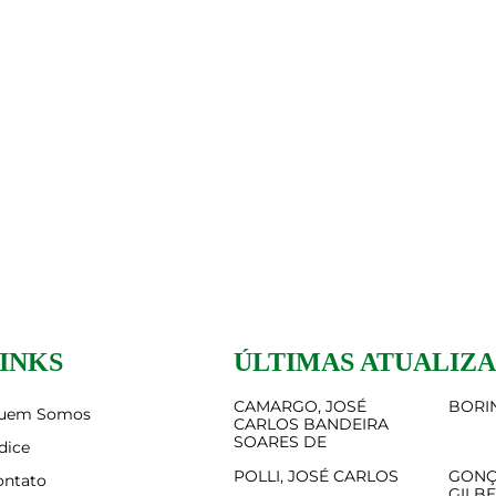
INKS
ÚLTIMAS ATUALIZ
CAMARGO, JOSÉ
BORIN
uem Somos
CARLOS BANDEIRA
SOARES DE
dice
POLLI, JOSÉ CARLOS
GONÇ
ontato
GILB