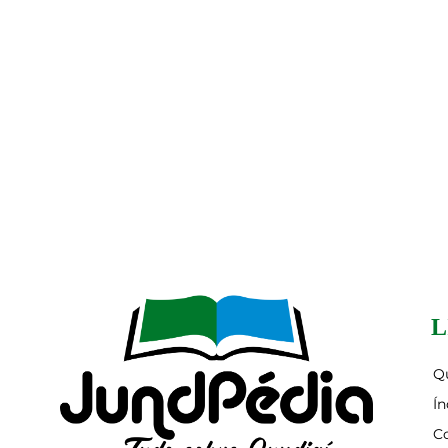
L
Q
Ín
C