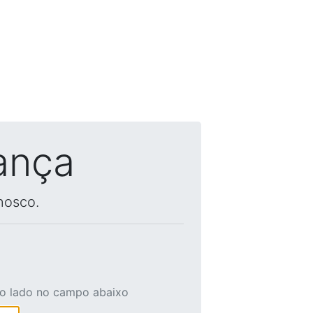
ança
nosco.
ao lado no campo abaixo