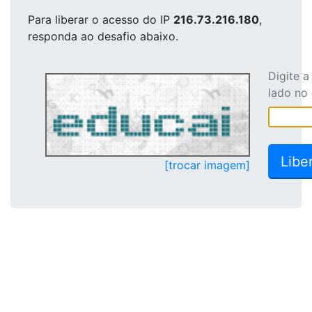
Para liberar o acesso
do IP
216.73.216.180
,
responda ao desafio abaixo.
Digite 
lado no
[trocar imagem]