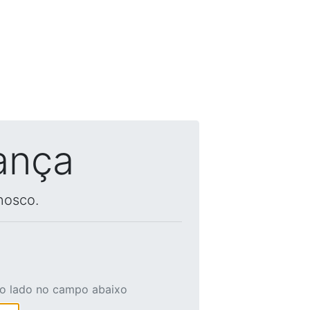
ança
nosco.
ao lado no campo abaixo