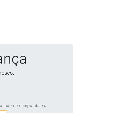
ança
nosco.
ao lado no campo abaixo