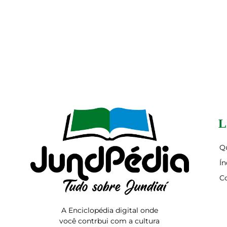
L
Q
Ín
C
A Enciclopédia digital onde
você contrbui com a cultura