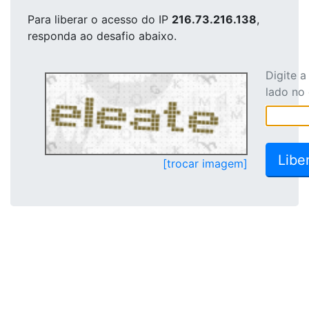
Para liberar o acesso
do IP
216.73.216.138
,
responda ao desafio abaixo.
Digite 
lado no
[trocar imagem]