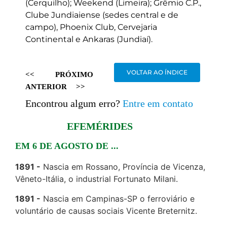
(Cerquilho); Weekend (Limeira); Grêmio C.P.,
Clube Jundiaiense (sedes central e de
campo), Phoenix Club, Cervejaria
Continental e Ankaras (Jundiaí).
VOLTAR AO ÍNDICE
<<
PRÓXIMO
ANTERIOR
>>
Encontrou algum erro?
Entre em contato
EFEMÉRIDES
EM 6 DE AGOSTO DE ...
1891
Nascia em Rossano, Província de Vicenza,
Vêneto-Itália, o industrial Fortunato Milani.
1891
Nascia em Campinas-SP o ferroviário e
voluntário de causas sociais Vicente Breternitz.