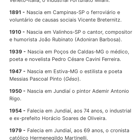
Vêneto-Itália, o industrial Fortunato Milani.
1891
Nascia em Campinas-SP o ferroviário e
voluntário de causas sociais Vicente Breternitz.
1910
Nascia em Valinhos-SP o cantor, compositor
e humorista João Rubinato (Adoniran Barbosa).
1939
Nascia em Poços de Caldas-MG o médico,
poeta e novelista Pedro Césare Cavini Ferreira.
1947
Nascia em Estiva-MG o estilista e poeta
Messias Pascoal Pinto (
Géso
).
1950
Nascia em Jundiaí o pintor Ademir Antonio
Rigo.
1954
Falecia em Jundiaí, aos 74 anos, o industrial
e ex-prefeito Horácio Soares de Oliveira.
1979
Falecia em Jundiaí, aos 69 anos, o cronista
católico Hermenegildo Martinelli.