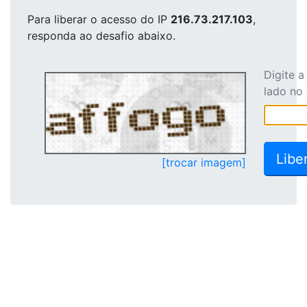
Para liberar o acesso
do IP
216.73.217.103
,
responda ao desafio abaixo.
Digite 
lado no
[trocar imagem]