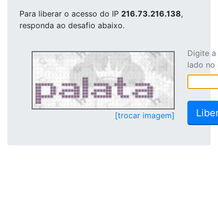
Para liberar o acesso
do IP
216.73.216.138
,
responda ao desafio abaixo.
Digite 
lado no
[trocar imagem]