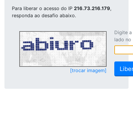
Para liberar o acesso
do IP
216.73.216.179
,
responda ao desafio abaixo.
Digite 
lado no
[trocar imagem]