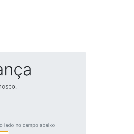
ança
nosco.
ao lado no campo abaixo