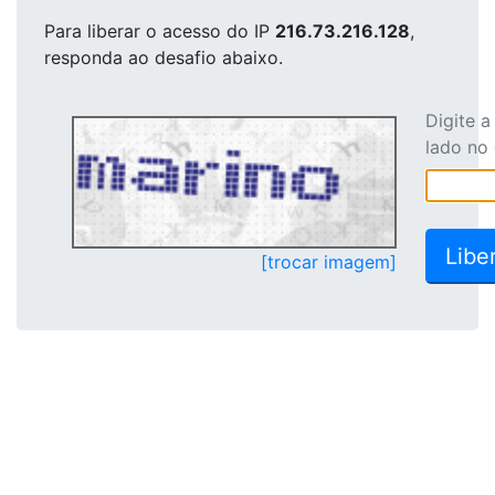
Para liberar o acesso
do IP
216.73.216.128
,
responda ao desafio abaixo.
Digite 
lado no
[trocar imagem]