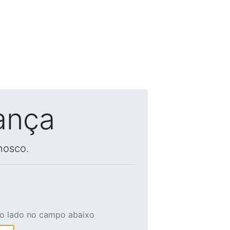
ança
nosco.
ao lado no campo abaixo