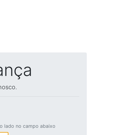
ança
nosco.
ao lado no campo abaixo