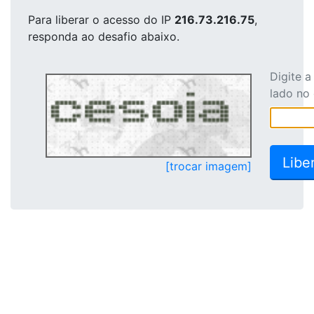
Para liberar o acesso
do IP
216.73.216.75
,
responda ao desafio abaixo.
Digite 
lado no
[trocar imagem]