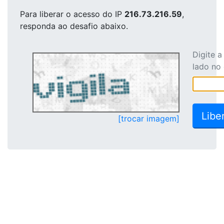
Para liberar o acesso
do IP
216.73.216.59
,
responda ao desafio abaixo.
Digite 
lado no
[trocar imagem]